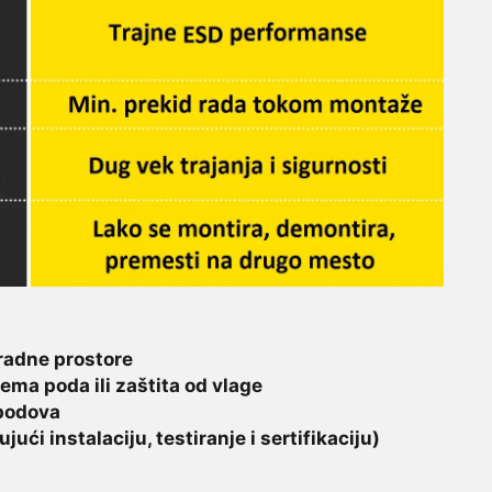
 radne prostore
ema poda ili zaštita od vlage
 podova
ući instalaciju, testiranje i sertifikaciju)