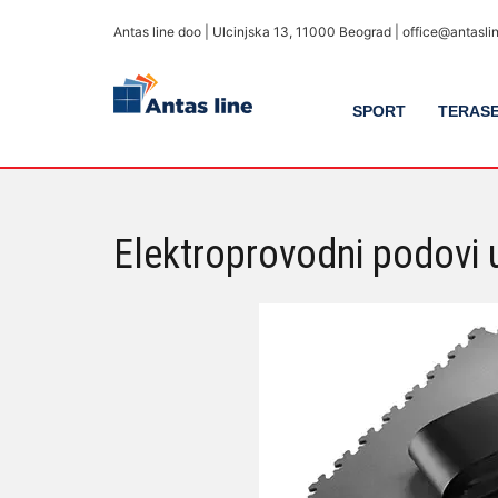
Antas line doo | Ulcinjska 13, 11000 Beograd | office@antasl
SPORT
TERASE
Elektroprovodni podovi u