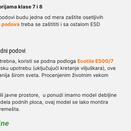
rijama klase 7 i 8
podovi budu jedna od mera zaštite osetljivih
 podova
treba se zaštititi i sa ostalom ESD
odni podovi
otrebna, koristi se podna podloga
Ecotile E500/7
sku upotrebu (uključujući kretanje viljuškara), ove
nija širom sveta. Procenjenim životnim vekom
ili javne prostore, u ponudi imamo model debljine
odela podnih ploca, ovaj model se lako montira
premešta.
ine