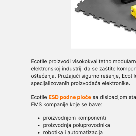
Ecotile proizvodi visokokvalitetno modular
elektronskoj industriji da se zaštite kompo
oštećenja. Pružajući sigurno rešenje, Ecot
specijalizovanih proizvođača elektronike.
Ecotile
ESD podne ploče
sa disipacijom sta
EMS kompanije koje se bave:
proizvodnjom komponenti
proizvodnja poluprovodnika
robotika i automatizacija