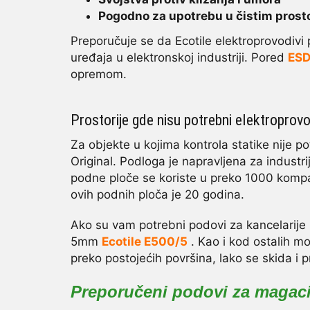
Pogodno za upotrebu u čistim prosto
Preporučuje se da Ecotile elektroprovodivi 
uređaja u elektronskoj industriji. Pored
ESD
opremom.
Prostorije gde nisu potrebni elektroprov
Za objekte u kojima kontrola statike nije p
Original. Podloga je napravljena za industrij
podne ploče se koriste u preko 1000 kompa
ovih podnih ploča je 20 godina.
Ako su vam potrebni podovi za kancelarije 
5mm
Ecotile E500/5
. Kao i kod ostalih m
preko postojećih površina, lako se skida i 
Preporučeni podovi za magac