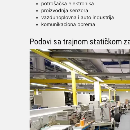
potrošačka elektronika
proizvodnja senzora
vazduhoplovna i auto industrija
komunikaciona oprema
Podovi sa trajnom statičkom z