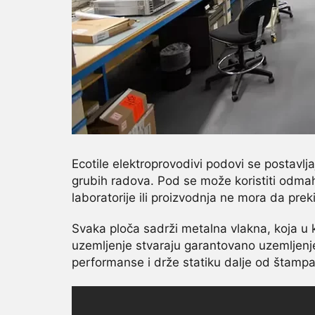
Ecotile elektroprovodivi podovi se postavlja
grubih radova. Pod se može koristiti odma
laboratorije ili proizvodnja ne mora da pre
Svaka ploča sadrži metalna vlakna, koja u 
uzemljenje stvaraju garantovano uzemljenj
performanse i drže statiku dalje od štampa