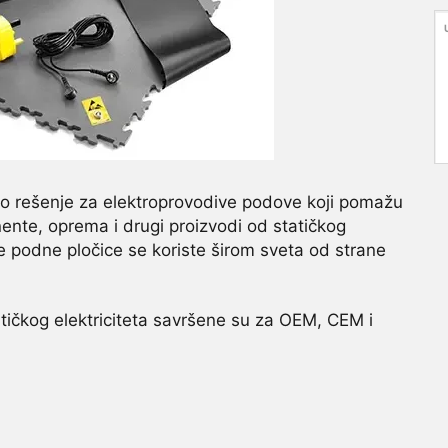
no rešenje za elektroprovodive podove koji pomažu
nente, oprema i drugi proizvodi od statičkog
ile podne pločice se koriste širom sveta od strane
tičkog elektriciteta savršene su za OEM, CEM i