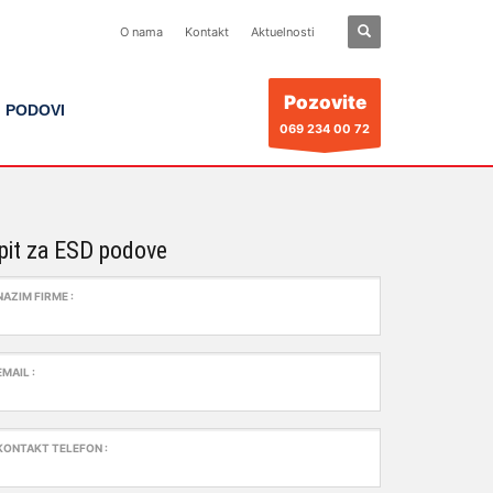
O nama
Kontakt
Aktuelnosti
Pozovite
I PODOVI
069 234 00 72
pit za ESD podove
NAZIM FIRME :
EMAIL :
KONTAKT TELEFON :