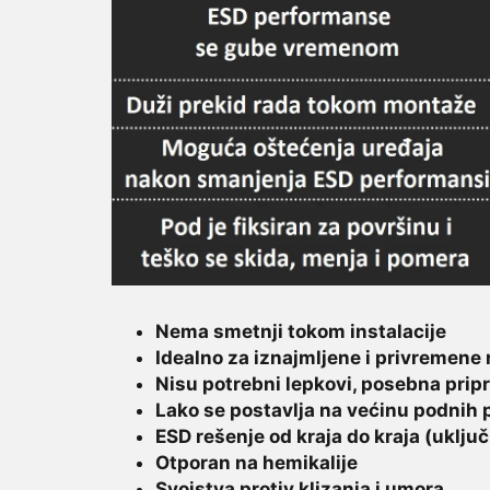
Nema smetnji tokom instalacije
Idealno za iznajmljene i privremene
Nisu potrebni lepkovi, posebna pripr
Lako se postavlja na većinu podnih
ESD rešenje od kraja do kraja (uključuj
Otporan na hemikalije
Svojstva protiv klizanja i umora