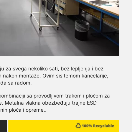
ju za svega nekoliko sati, bez lepljenja i bez
h nakon montaže. Ovim sisitemom kancelarije,
kida sa radom.
kombinaciji sa provodljivom trakom i pločom za
e. Metalna vlakna obezbeđuju trajne ESD
nih ploča i opreme..