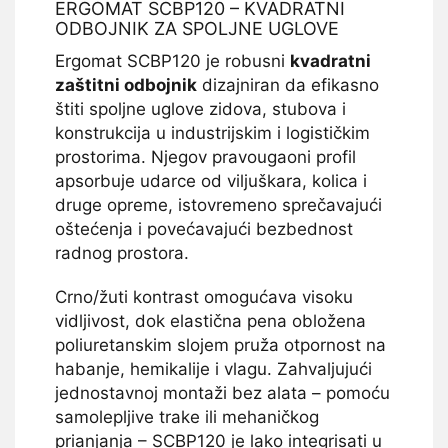
ERGOMAT SCBP120 – KVADRATNI
ODBOJNIK ZA SPOLJNE UGLOVE
Ergomat SCBP120 je robusni
kvadratni
zaštitni odbojnik
dizajniran da efikasno
štiti spoljne uglove zidova, stubova i
konstrukcija u industrijskim i logističkim
prostorima. Njegov pravougaoni profil
apsorbuje udarce od viljuškara, kolica i
druge opreme, istovremeno sprečavajući
oštećenja i povećavajući bezbednost
radnog prostora.
Crno/žuti kontrast omogućava visoku
vidljivost, dok elastična pena obložena
poliuretanskim slojem pruža otpornost na
habanje, hemikalije i vlagu. Zahvaljujući
jednostavnoj montaži bez alata – pomoću
samolepljive trake ili mehaničkog
prianjanja – SCBP120 je lako integrisati u