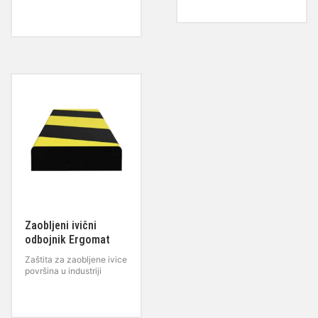
Zaobljeni ivični
odbojnik Ergomat
Zaštita za zaobljene ivice
površina u industriji