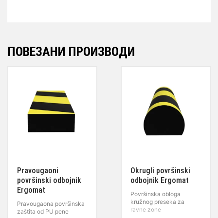
ПОВЕЗАНИ ПРОИЗВОДИ
Pravougaoni
Okrugli površinski
površinski odbojnik
odbojnik Ergomat
Ergomat
Površinska obloga
kružnog preseka za
Pravougaona površinska
ravne zone
zaštita od PU pene