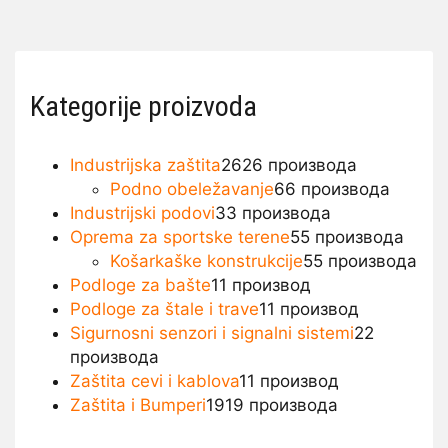
Kategorije proizvoda
Industrijska zaštita
26
26 производа
Podno obeležavanje
6
6 производа
Industrijski podovi
3
3 производа
Oprema za sportske terene
5
5 производа
Košarkaške konstrukcije
5
5 производа
Podloge za bašte
1
1 производ
Podloge za štale i trave
1
1 производ
Sigurnosni senzori i signalni sistemi
2
2
производа
Zaštita cevi i kablova
1
1 производ
Zaštita i Bumperi
19
19 производа