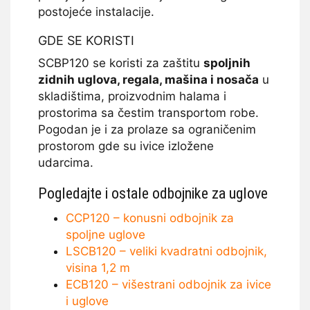
postojeće instalacije.
GDE SE KORISTI
SCBP120 se koristi za zaštitu
spoljnih
zidnih uglova, regala, mašina i nosača
u
skladištima, proizvodnim halama i
prostorima sa čestim transportom robe.
Pogodan je i za prolaze sa ograničenim
prostorom gde su ivice izložene
udarcima.
Pogledajte i ostale odbojnike za uglove
CCP120 – konusni odbojnik za
spoljne uglove
LSCB120 – veliki kvadratni odbojnik,
visina 1,2 m
ECB120 – višestrani odbojnik za ivice
i uglove